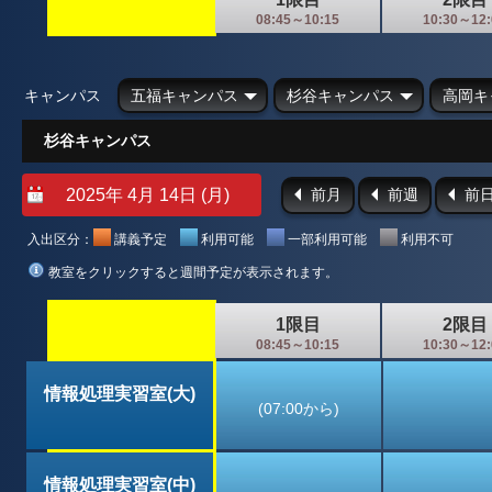
08:45～10:15
10:30～12:
キャンパス
五福キャンパス
杉谷キャンパス
高岡キ
杉谷キャンパス
前月
前週
前
入出区分：
講義予定
利用可能
一部利用可能
利用不可
教室をクリックすると週間予定が表示されます。
1限目
2限目
08:45～10:15
10:30～12:
情報処理実習室(大)
(07:00から)
情報処理実習室(中)