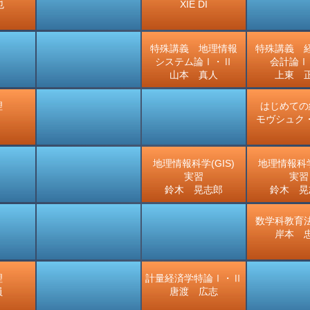
也
XIE DI
特殊講義 地理情報
特殊講義 
システム論Ⅰ・Ⅱ
会計論Ⅰ
山本 真人
上東 
理
はじめての
モヴシュク・
地理情報科学(GIS)
地理情報科学
実習
実習
鈴木 晃志郎
鈴木 晃
数学科教育
岸本 
理
計量経済学特論Ⅰ・Ⅱ
員
唐渡 広志