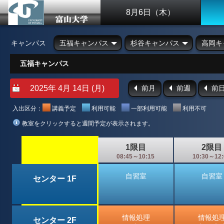
8月6日（木）
キャンパス
五福キャンパス
杉谷キャンパス
高岡キ
五福キャンパス
前月
前週
前
入出区分：
講義予定
利用可能
一部利用可能
利用不可
教室をクリックすると週間予定が表示されます。
1限目
2限目
08:45～10:15
10:30～12:
自習室
自習室
センター 1F
情報処理
情報処
センター 2F