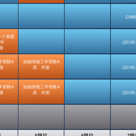
(24
ング基礎
化学
(20:0
章
学実験A
知能情報工学実験A
策
高 尚策
(20:0
学実験A
知能情報工学実験A
策
高 尚策
(20:0
目
5限目
6限目
7限