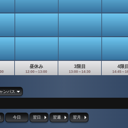
昼休み
3限目
4限
00
12:00～13:00
13:00～14:30
14:45～1
ャンパス
日
今日
翌日
翌週
翌月