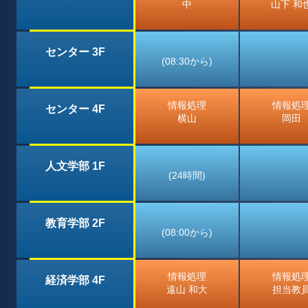
中
山下 和
センター 3F
(08:30から)
情報処理
情報処
センター 4F
横山
岡田
人文学部 1F
(24時間)
教育学部 2F
(08:00から)
情報処理
情報処
経済学部 4F
遠山 和大
担当教