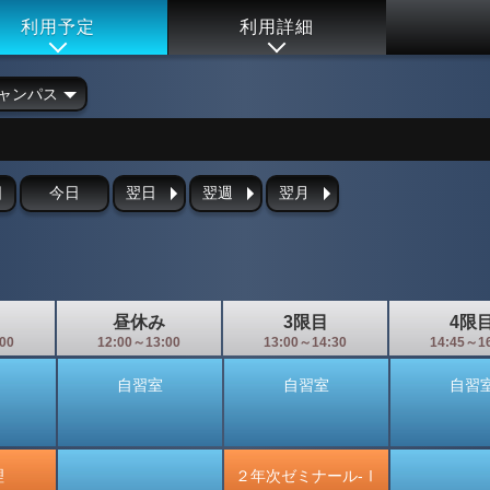
利用予定
利用詳細
ャンパス
日
今日
翌日
翌週
翌月
昼休み
3限目
4限
00
12:00～13:00
13:00～14:30
14:45～1
自習室
自習室
自習
理
２年次ゼミナール-Ⅰ