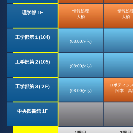
情報処理
情報処
理学部 1F
大橋
大橋
工学部第１(104)
(08:00から)
工学部第２(105)
(08:00から)
ロボティク
工学部第３(２F)
(08:00から)
関本 昌
中央図書館 1F
1限目
2限目