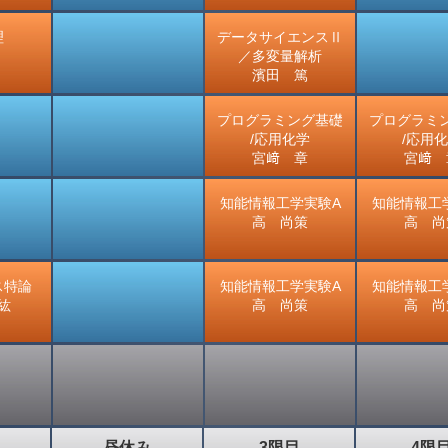
理
データサイエンスⅡ
／多変量解析
濱田 篤
プログラミング基礎
プログラミ
/応用化学
/応用
宮﨑 章
宮﨑 
知能情報工学実験A
知能情報工
高 尚策
高 尚
ス特論
知能情報工学実験A
知能情報工
紘
高 尚策
高 尚
昼休み
3限目
4限