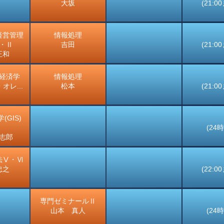
大坂
(21:0
経営管理
情報処理
・Ⅱ
吉田
(21:0
正和
経済学
情報処理
オレ...
松本
(21:0
(GIS)
(24
志郎
法Ⅴ・Ⅵ
忠之
(22:0
専門ゼミナールⅡ
山本 真人
(24