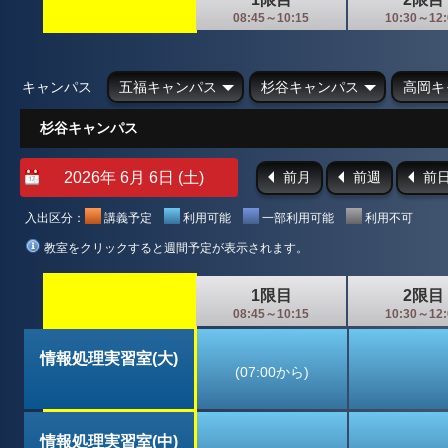
08:45～10:15
10:30～12:
キャンパス
五福キャンパス
杉谷キャンパス
高岡キ
杉谷キャンパス
前月
前週
前
入出区分：
講義予定
利用可能
一部利用可能
利用不可
教室をクリックすると週間予定が表示されます。
1限目
2限目
08:45～10:15
10:30～12:
情報処理実習室(大)
(07:00から)
情報処理実習室(中)