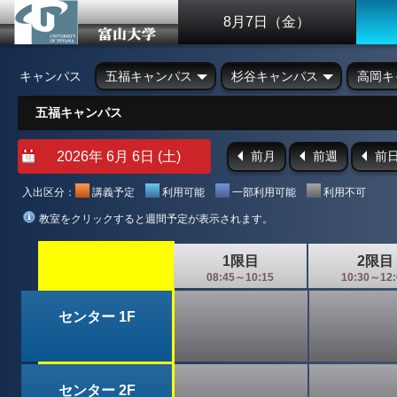
8月7日（金）
キャンパス
五福キャンパス
杉谷キャンパス
高岡キ
五福キャンパス
前月
前週
前
入出区分：
講義予定
利用可能
一部利用可能
利用不可
教室をクリックすると週間予定が表示されます。
1限目
2限目
08:45～10:15
10:30～12:
センター 1F
センター 2F