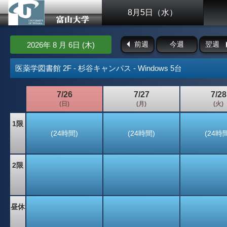
8月5日（水）
前週
今週
翌週
2026年 8 月 6日 (木)
医薬学図書館 2F - 杉谷キャンパス - Windows 5台
7/26
7/27
7/28
(日)
(月)
(火)
1限
(24時間)
(24時間)
(24時
2限
昼休