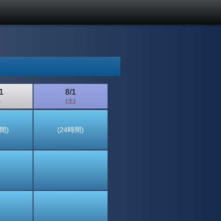
1
8/1
)
(土)
間)
(24時間)