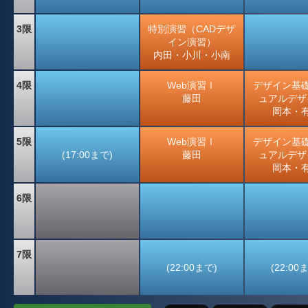
3限
特別演習（CADデザ
イン演習）
内田・小川・小南
4限
Web演習Ⅰ
デザイン基
藤田
ュアルデザイ
岡本・
5限
Web演習Ⅰ
デザイン基
(17:00まで)
藤田
ュアルデザイ
岡本・
6限
7限
(22:00まで)
(22:00