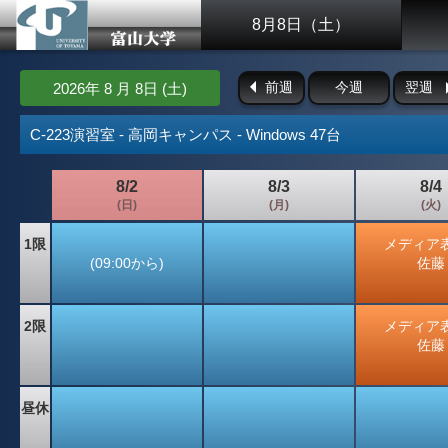
8月8日（土）
前週
今週
翌週
2026年 8 月 8日 (土)
C-223演習室 - 高岡キャンパス - Windows 47台
8/2
8/3
8/4
(日)
(月)
(火)
1限
メディア
(09:00から)
佐藤
2限
メディア
佐藤
昼休