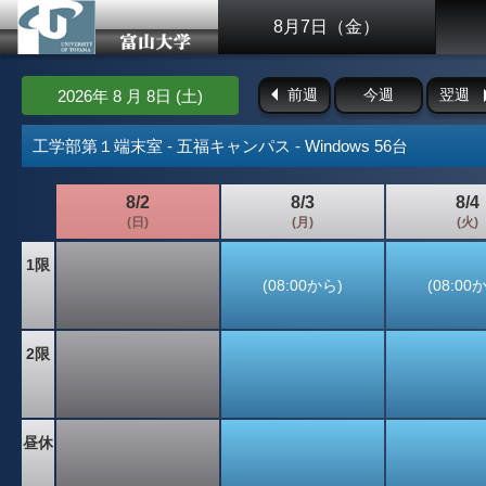
8月7日（金）
前週
今週
翌週
2026年 8 月 8日 (土)
工学部第１端末室 - 五福キャンパス - Windows 56台
8/2
8/3
8/4
(日)
(月)
(火)
1限
(08:00から)
(08:00
2限
昼休