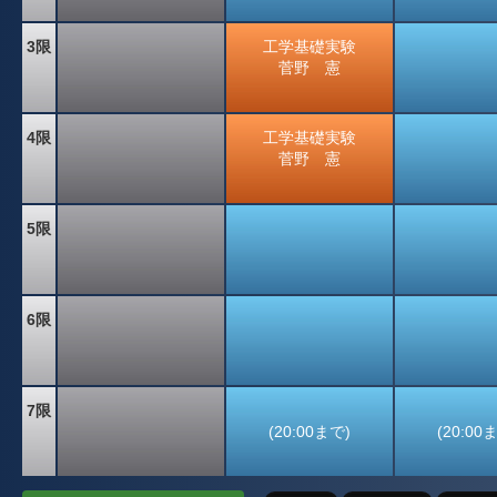
3限
工学基礎実験
菅野 憲
4限
工学基礎実験
菅野 憲
5限
6限
7限
(20:00まで)
(20:00