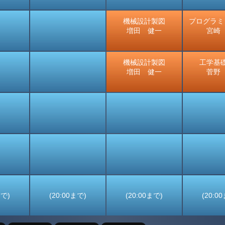
機械設計製図
プログラミ
増田 健一
宮崎
機械設計製図
工学基
増田 健一
菅野
まで)
(20:00まで)
(20:00まで)
(20:0