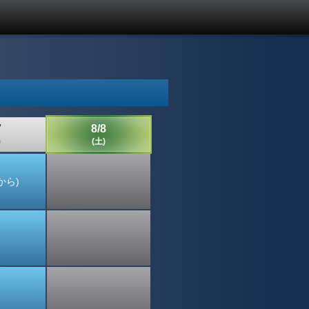
7
8/8
)
(土)
0から)