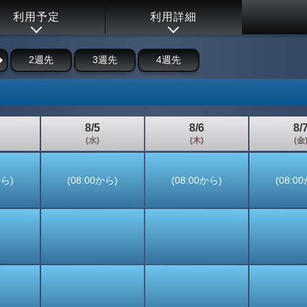
利用予定
利用詳細
2週先
3週先
4週先
8/5
8/6
8/
(水)
(木)
(金
から)
(08:00から)
(08:00から)
(08:0