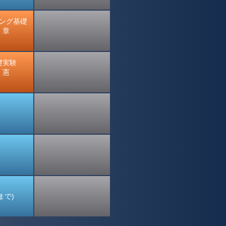
ング基礎
 章
礎実験
 憲
0まで)