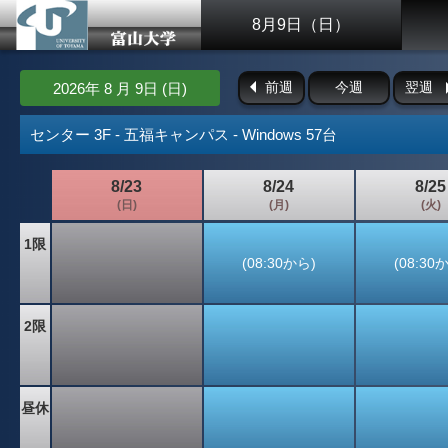
8月9日（日）
前週
今週
翌週
2026年 8 月 9日 (日)
センター 3F - 五福キャンパス - Windows 57台
8/23
8/24
8/25
(日)
(月)
(火)
1限
(08:30から)
(08:30
2限
昼休